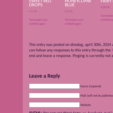
SWEET RED
HONEYCOMB
FAIRY
DROPS
BLUE
€
250,00
€
17,50
€
17,50
Toevoege
Toevoegen aan
Toevoegen aan
winkelwa
winkelwagen
winkelwagen
This entry was posted on dinsdag, april 30th, 2024 a
can follow any responses to this entry through the
end and leave a response. Pinging is currently not 
Leave a Reply
Name (required)
Mail (will not be publishe
Website