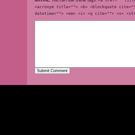
XHTML:
You can use these tags:
<a href="" titl
<acronym title=""> <b> <blockquote cite="
datetime=""> <em> <i> <q cite=""> <s> <st