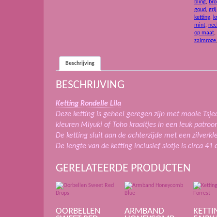
bling
,
bro
goud
,
grij
ketting
,
k
mint
,
nec
op maat
,
zalmroze
Beschrijving
BESCHRIJVING
Ketting Rondelle Lila
Deze ketting is geheel geregen zijn met mooie Tsje
kleuren Miyuki of Toho kraaltjes in een leuk patroo
De ketting sluit aan de achterzijde met een zilverkle
De lengte van de ketting inclusief slotje is circa 41
GERELATEERDE PRODUCTEN
OORBELLEN
ARMBAND
KETTI