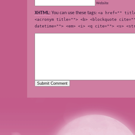
Website
XHTML:
You can use these tags:
<a href="" titl
<acronym title=""> <b> <blockquote cite="
datetime=""> <em> <i> <q cite=""> <s> <st