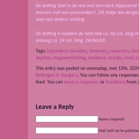
De ketting sluit in de nek met een sterk bijpassend
mensen met een pacemaker!). Dit slotje kan desg
voor een andere sluiting.
De ketting is rondom de hals/nek ca. 46 cm. lang e
omlaag ca. 14 cm. lang. (Verkocht)
Tags:
bijzondere sieraden
,
bloemen
,
cabochon
,
han
daphne
,
magneetsluiting
,
necklace
,
oranje
,
rood
,
r
This entry was posted on woensdag, mei 15th, 2024
Kettingen & Hangers
. You can follow any responses
feed. You can
leave a response
, or
trackback
from y
Leave a Reply
Name (required)
Mail (will not be publishe