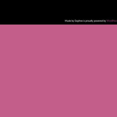
Made by Daphne is proudly powered by
WordPres