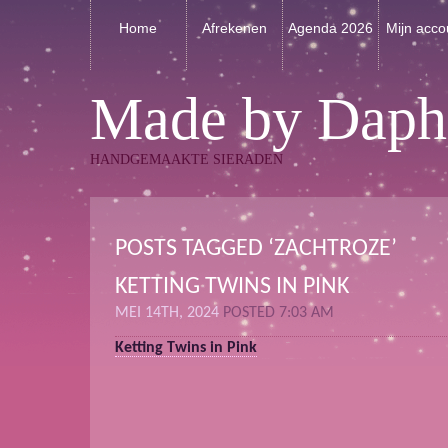
Home
Afrekenen
Agenda 2026
Mijn acco
Made by Daph
HANDGEMAAKTE SIERADEN
POSTS TAGGED ‘ZACHTROZE’
KETTING TWINS IN PINK
MEI 14TH, 2024
POSTED 7:03 AM
Ketting Twins in Pink