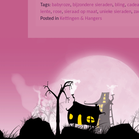
Tags:
babyroze
,
bijzondere sieraden
,
bling
,
cade
lente
,
rose
,
sieraad op maat
,
unieke sieraden
,
za
Posted in
Kettingen & Hangers