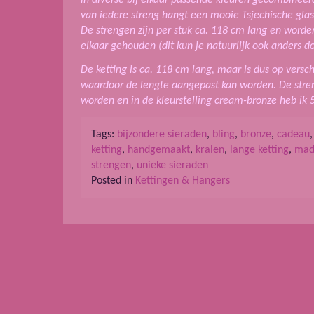
van iedere streng hangt een mooie Tsjechische glas
De strengen zijn per stuk ca. 118 cm lang en word
elkaar gehouden (dit kun je natuurlijk ook anders doe
De ketting is ca. 118 cm lang, maar is dus op vers
waardoor de lengte aangepast kan worden. De stre
worden en in de kleurstelling cream-bronze heb ik 
Tags:
bijzondere sieraden
,
bling
,
bronze
,
cadeau
ketting
,
handgemaakt
,
kralen
,
lange ketting
,
mad
strengen
,
unieke sieraden
Posted in
Kettingen & Hangers