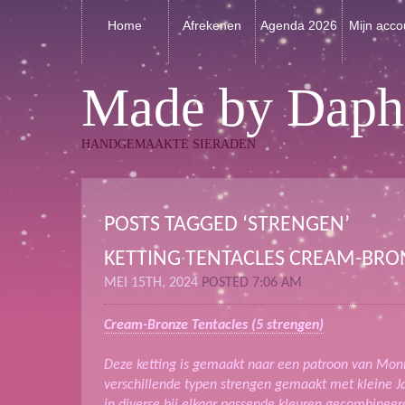
Home
Afrekenen
Agenda 2026
Mijn acco
Made by Daph
HANDGEMAAKTE SIERADEN
POSTS TAGGED ‘STRENGEN’
KETTING TENTACLES CREAM-BRO
MEI 15TH, 2024
POSTED 7:06 AM
Cream-Bronze Tentacles (5 strengen)
Deze ketting is gemaakt naar een patroon van Moni
verschillende typen strengen gemaakt met kleine J
in diverse bij elkaar passende kleuren gecombinee