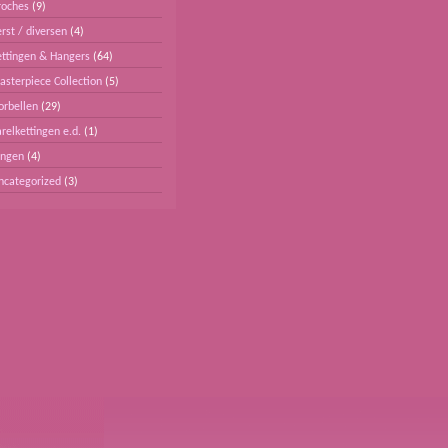
roches
(9)
rst / diversen
(4)
ettingen & Hangers
(64)
asterpiece Collection
(5)
orbellen
(29)
relkettingen e.d.
(1)
ingen
(4)
ncategorized
(3)