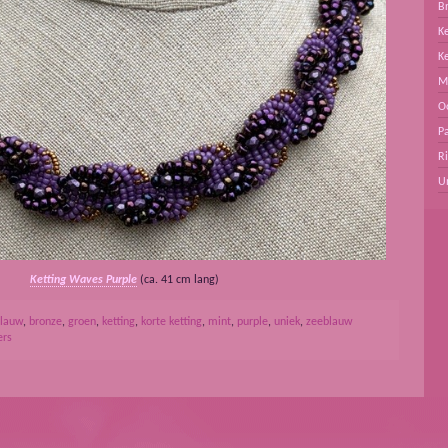
B
Ke
K
M
O
Pa
R
U
Ketting Waves Purple
(ca. 41 cm lang)
lauw
,
bronze
,
groen
,
ketting
,
korte ketting
,
mint
,
purple
,
uniek
,
zeeblauw
ers