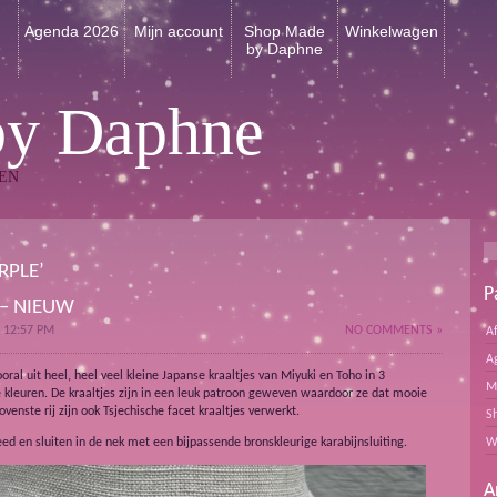
n
Agenda 2026
Mijn account
Shop Made
Winkelwagen
by Daphne
by Daphne
EN
RPLE’
P
 – NIEUW
 12:57 PM
NO COMMENTS »
A
A
ral uit heel, heel veel kleine Japanse kraaltjes van Miyuki en Toho in 3
M
 kleuren. De kraaltjes zijn in een leuk patroon geweven waardoor ze dat mooie
ovenste rij zijn ook Tsjechische facet kraaltjes verwerkt.
S
eed en sluiten in de nek met een bijpassende bronskleurige karabijnsluiting.
W
A