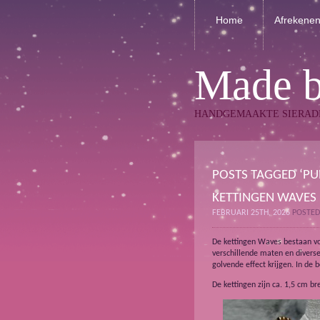
Home
Afrekene
Made 
HANDGEMAAKTE SIERAD
POSTS TAGGED ‘PU
KETTINGEN WAVES
FEBRUARI 25TH, 2026
POSTED
De kettingen Waves bestaan voo
verschillende maten en diverse
golvende effect krijgen. In de b
De kettingen zijn ca. 1,5 cm br