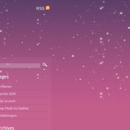
RSS
ages
frekenen
genda 2026
ijn account
hop Made by Daphne
inkelwagen
rchives