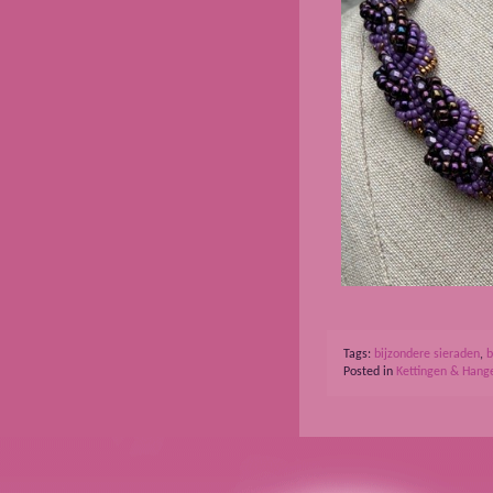
Tags:
bijzondere sieraden
,
b
Posted in
Kettingen & Hang