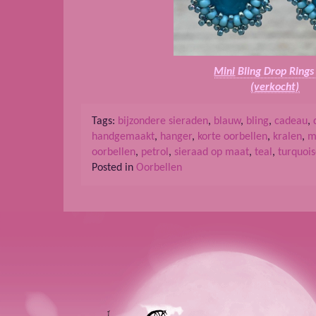
Mini
Bling Drop Rings
(verkocht)
Tags:
bijzondere sieraden
,
blauw
,
bling
,
cadeau
,
handgemaakt
,
hanger
,
korte oorbellen
,
kralen
,
m
oorbellen
,
petrol
,
sieraad op maat
,
teal
,
turquoi
Posted in
Oorbellen