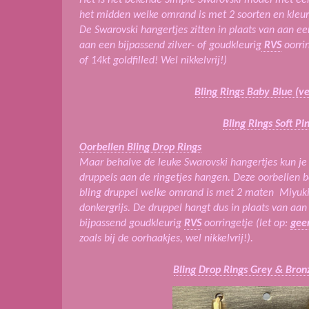
het midden welke omrand is met 2 soorten en kleur
De Swarovski hangertjes zitten in plaats van aan ee
aan een bijpassend zilver- of goudkleurig
RVS
oorrin
of 14kt goldfilled! Wel nikkelvrij!)
Bling Rings Baby Blue (v
Bling Rings Soft Pi
Oorbellen Bling Drop Rings
Maar behalve de leuke Swarovski hangertjes kun je 
druppels aan de ringetjes hangen.
Deze oorbellen be
bling druppel welke omrand is met 2 maten Miyuki 
donkergrijs.
De druppel hangt dus in plaats van aa
bijpassend goudkleurig
RVS
oorringetje (let op:
gee
zoals bij de oorhaakjes, wel nikkelvrij!).
Bling Drop Rings Grey & Bron