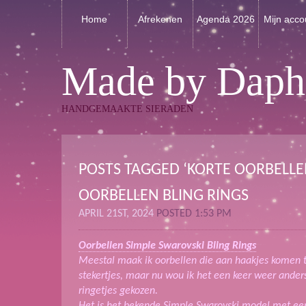
Home
Afrekenen
Agenda 2026
Mijn acco
Made by Daph
HANDGEMAAKTE SIERADEN
POSTS TAGGED ‘KORTE OORBELLE
OORBELLEN BLING RINGS
APRIL 21ST, 2024
POSTED 1:53 PM
Oorbellen Simple Swarovski Bling Rings
Meestal maak ik oorbellen die aan haakjes komen 
stekertjes, maar nu wou ik het een keer weer ander
ringetjes gekozen.
Het is het bekende Simple Swarovski model met een