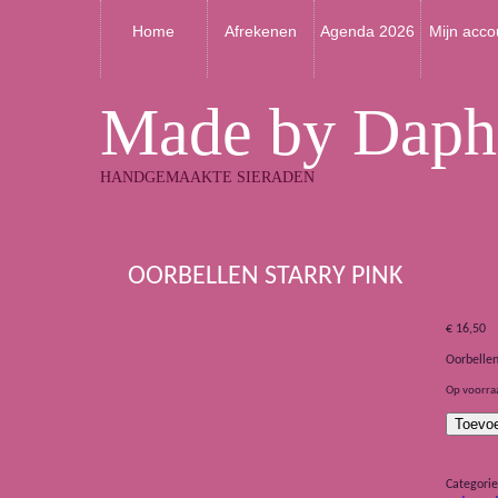
Home
Afrekenen
Agenda 2026
Mijn acco
Made by Daph
HANDGEMAAKTE SIERADEN
OORBELLEN STARRY PINK
€
16,50
Oorbellen
Op voorra
Oorbellen
Toevo
Starry
Pink
aantal
Categori