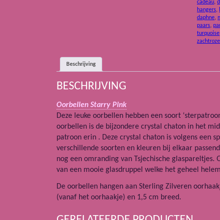
cadeau
,
d
hangers
,
daphne
,
paars
,
pa
turquoise
zachtroze
Beschrijving
BESCHRIJVING
Oorbellen Starry Pink
Deze leuke oorbellen hebben een soort ‘sterpatroon
oorbellen is de bijzondere crystal chaton in het 
patroon erin . Deze crystal chaton is volgens een 
verschillende soorten en kleuren bij elkaar passend
nog een omranding van Tsjechische glaspareltjes. 
van een mooie glasdruppel welke het geheel hele
De oorbellen hangen aan Sterling Zilveren oorhaakj
(vanaf het oorhaakje) en 1,5 cm breed.