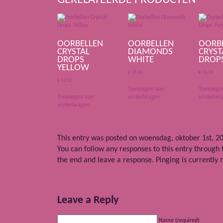
GERELATEERDE PRODUCTEN
OORBELLEN
OORBELLEN
OORB
CRYSTAL
DIAMONDS
CRYST
DROPS
WHITE
DROP
YELLOW
€
18,50
€
16,50
€
12,50
Toevoegen aan
Toevoege
Toevoegen aan
winkelwagen
winkelwa
winkelwagen
This entry was posted on woensdag, oktober 1st, 202
You can follow any responses to this entry through
the end and leave a response. Pinging is currently 
Leave a Reply
Name (required)