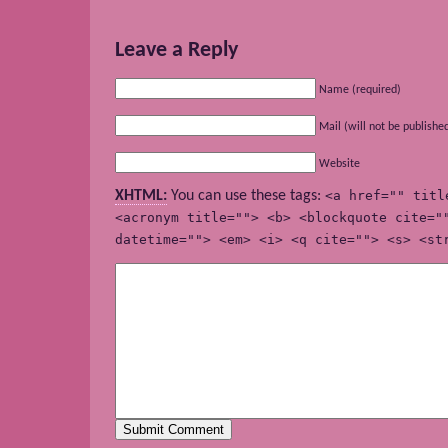
Leave a Reply
Name (required)
Mail (will not be publishe
Website
XHTML:
You can use these tags:
<a href="" titl
<acronym title=""> <b> <blockquote cite="
datetime=""> <em> <i> <q cite=""> <s> <st