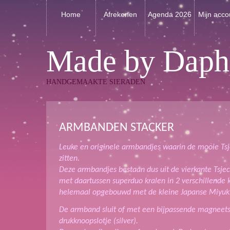
Home
Afrekenen
Agenda 2026
Mijn acco
Made by Daph
HANDGEMAAKTE SIERADEN
ARMBANDEN STACKER
Leuke en originele armbandjes waarin de mooie Tsj
zitten.
Deze armbandjes bestaan dus uit de vierkante Tsjec
met daartussen superduo kralen in 2 verschillende k
helemaal opgebouwd met de kleine Japanse Miyuki 
De armband sluit of met een bijpassende magneetsl
drukknoopslotje (silver).