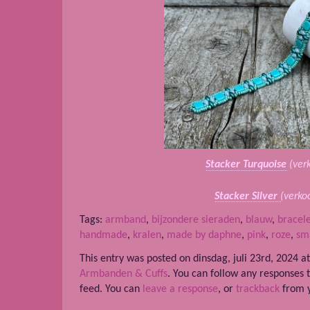
Stacker Turquoise
(ver
Stacker Silver
(verko
Tags:
armband
,
bijzondere sieraden
,
blauw
,
bracel
handmade
,
kralen
,
made by daphne
,
pink
,
roze
,
sm
This entry was posted on dinsdag, juli 23rd, 2024 a
Armbanden & Cuffs
. You can follow any responses 
feed. You can
leave a response
, or
trackback
from y