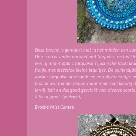
Deze broche is gemaakt met in het midden een ku
Deze cab is verder omrand met turquoise en tealkle
een rij met metallic turquoise Tsjechische facet k
franje met diezelfde kleine kraaltjes.
De achterzijd
donker turquoise ultrasuede en een zilverkleurige br
broche wat minder blauw, maar meer teal kleurig d
is vrij licht en dus goed geschikt voor diverse soort
4,5 cm groot. (verkocht)
Broche Miss Camee