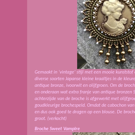
Gemaakt in ‘vintage’ stijl met een mooie kunstst
diverse soorten Japanse kleine kraaltjes in de kleu
antique bronze, ivoorwit en olijfgroen. Om de broch
en onderaan wat extra franje van antique bronzen S
achterzijde van de broche is afgewerkt met olijfgr
goudkleurige brochespeld. Omdat de cabochon van kun
en dus ook goed te dragen op een blouse.
De broche
groot. (verkocht)
Broche Sweet Vampire