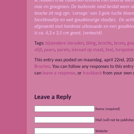
te houden is de cabochon omrand met diverse klein
roze en grasgroen. De buitenste rand bestat weer uit
broche zit nog zgn. ‘corsage’ van 3 gele lucite blo
facetkraaltje en wat goudkleurige staafjes. De a
cht
afgewerkt met hardroze ultrasuede en een goudkle
is ca. 4,3 x 3,5 cm groot. (verkocht)
Tags:
bijzondere sieraden
,
bling
,
broche
,
brons
,
go
olijf
,
paars
,
parels
,
sieraad op maat
,
teal
,
turquoise
This entry was posted on maandag, april 22nd, 2024
Broches
. You can follow any responses to this entr
can
leave a response
, or
trackback
from your own s
Leave a Reply
Name (required)
Mail (will not be publishe
Website