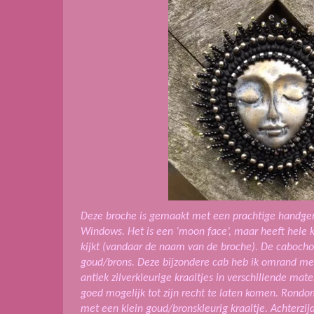
Deze broche is gemaakt met een prachtige handge
Windows. Het is een ‘moon face’, maar heeft hele k
kijkt (vandaar de naam van de broche). De cabochon 
goud/brons. Deze bijzondere cab heb ik omrand me
antiek zilverkleurige kraaltjes in verschillende m
goed mogelijk tot zijn recht te laten komen. Rondo
met een klein goud/bronskleurig kraaltje. Achterzij