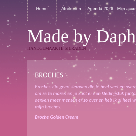
Home
Afrekenen
Agenda 2026
Mijn acco
Made by Daph
HANDGEMAAKTE SIERADEN
BROCHES
Broches zijn geen sieraden die je heel veel en overa
om ze te maken en je kunt er een kledingstuk fanta
denken meer mensen er zo over en heb ik al heel
mijn broches.
Broche Golden Cream