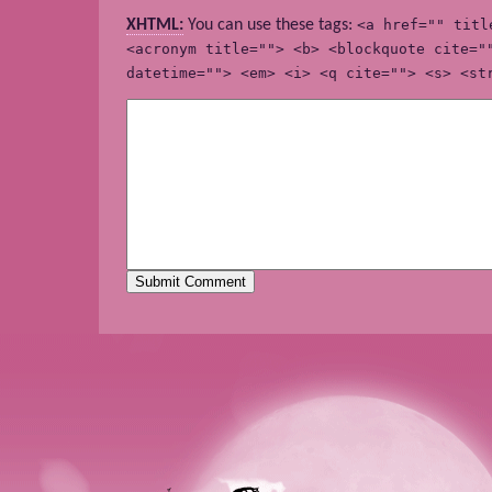
XHTML:
You can use these tags:
<a href="" titl
<acronym title=""> <b> <blockquote cite="
datetime=""> <em> <i> <q cite=""> <s> <st