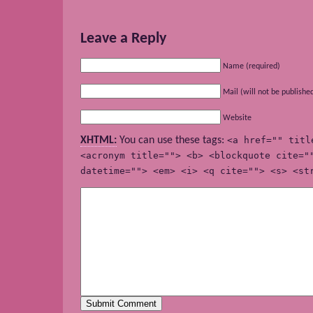
Leave a Reply
Name (required)
Mail (will not be publishe
Website
XHTML:
You can use these tags:
<a href="" titl
<acronym title=""> <b> <blockquote cite="
datetime=""> <em> <i> <q cite=""> <s> <st