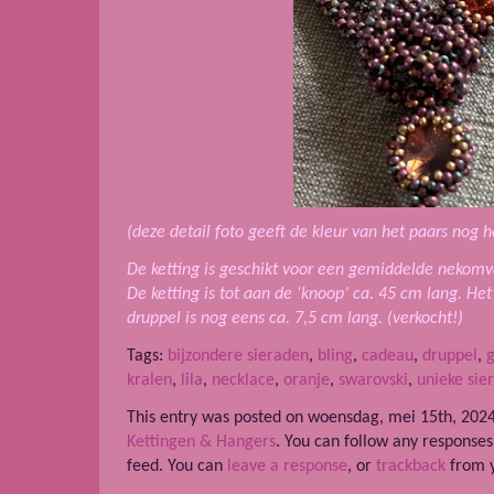
(deze detail foto geeft de kleur van het paars nog 
De ketting is geschikt voor een gemiddelde nekomv
De ketting is tot aan de ‘knoop’ ca. 45 cm lang. He
druppel is nog eens ca. 7,5 cm lang. (verkocht!)
Tags:
bijzondere sieraden
,
bling
,
cadeau
,
druppel
,
kralen
,
lila
,
necklace
,
oranje
,
swarovski
,
unieke sie
This entry was posted on woensdag, mei 15th, 2024
Kettingen & Hangers
. You can follow any responses
feed. You can
leave a response
, or
trackback
from y