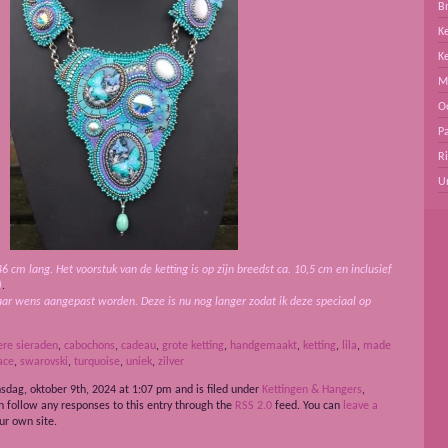
B
Ke
K
M
O
Pa
R
U
 46 cm lang. Het voorstuk van de ketting is op zijn breedst ca. 10,5 cm en inclusief
)
.
aar wens aangepast worden. Deze is nu nog langer zodat ik deze speciaal op
ere sieraden
,
cabochons
,
cadeau
,
grote ketting
,
handgemaakt
,
ketting
,
lila
,
made
ace
,
swarovski
,
turquoise
,
uniek
,
zilver
sdag, oktober 9th, 2024 at 1:07 pm and is filed under
Kettingen & Hangers
,
an follow any responses to this entry through the
RSS 2.0
feed. You can
leave a
r own site.