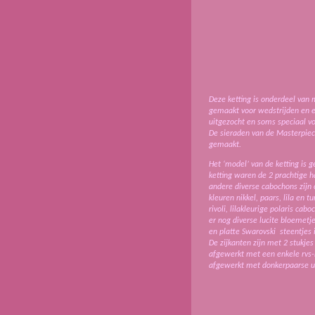
Deze ketting is onderdeel van m
gemaakt voor wedstrijden en er
uitgezocht en soms speciaal v
De sieraden van de Masterpiece
gemaakt.
Het ‘model’ van de ketting is 
ketting waren de 2 prachtige 
andere diverse cabochons zijn 
kleuren nikkel, paars, lila en 
rivoli, lilakleurige polaris ca
er nog diverse lucite bloemetje
en platte Swarovski steentjes 
De zijkanten zijn met 2 stukje
afgewerkt met een enkele rvs-
afgewerkt met donkerpaarse u