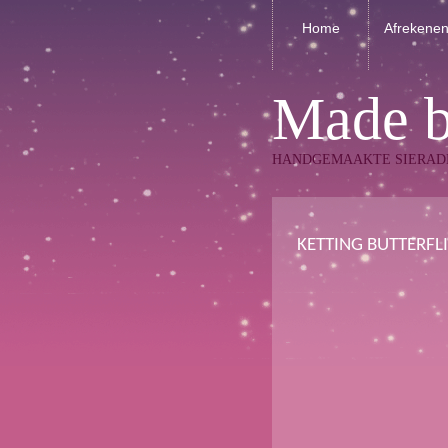
Home
Afrekene
Made 
HANDGEMAAKTE SIERAD
KETTING BUTTERFLI