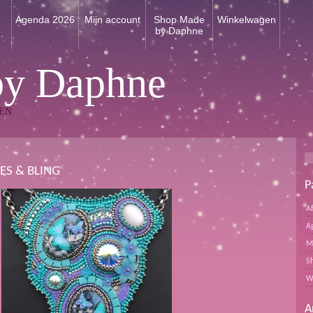
n
Agenda 2026
Mijn account
Shop Made
Winkelwagen
by Daphne
by Daphne
EN
ES & BLING
P
A
A
M
S
W
A