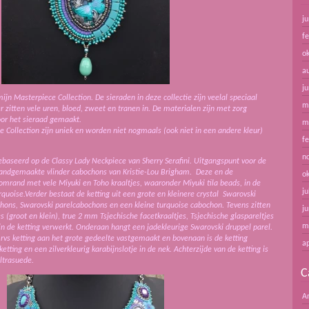
ju
f
o
a
ju
ijn Masterpiece Collection. De sieraden in deze collectie zijn veelal speciaal
m
 zitten vele uren, bloed, zweet en tranen in. De materialen zijn met zorg
oor het sieraad gemaakt.
m
 Collection zijn uniek en worden niet nogmaals (ook niet in een andere kleur)
f
n
gebaseerd op de Classy Lady Neckpiece van Sherry Serafini. Uitgangspunt voor de
handgemaakte vlinder cabochons van Kristie-Lou Brigham. Deze en de
o
omrand met vele Miyuki en Toho kraaltjes, waaronder Miyuki tila beads, in de
ju
turquoise.Verder bestaat de ketting uit een grote en kleinere crystal Swarovski
bochons, Swarovski parelcabochons en een kleine turquoise cabochon. Tevens zitten
ju
s (groot en klein), true 2 mm Tsjechische facetkraaltjes, Tsjechische glaspareltjes
m
in de ketting verwerkt.
Onderaan hangt een jadekleurige Swarovski druppel parel.
s rvs ketting aan het grote gedeelte vastgemaakt en bovenaan is de ketting
ap
ketting
en een zilverkleurig karabijnslotje in de nek. Achterzijde van de ketting is
ltrasuede.
C
A