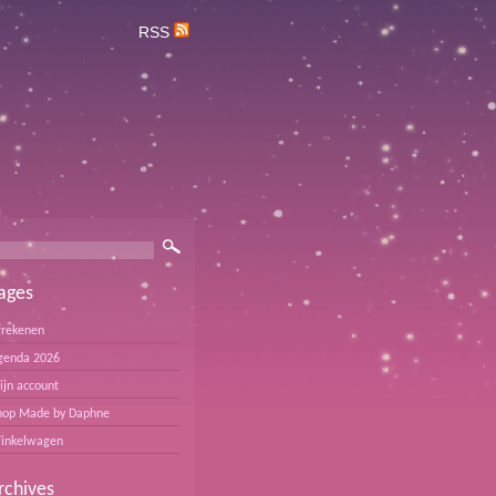
RSS
ages
frekenen
genda 2026
ijn account
hop Made by Daphne
inkelwagen
rchives