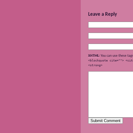
Leave a Reply
XHTML:
You can use these tag
<blockquote cite=""> <cit
<strong>