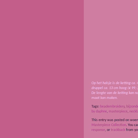
Op het halsje is de ketting ca.
druppel ca. 13 cm hoog
(€ 99,-
De lengte van de ketting kan n
maat kan maken.
Tags:
beadembroidery
,
bijzond
by daphne
,
masterpiece
,
neckl
This entry was posted on woen
Masterpiece Collection
. You c
response
, or
trackback
from you