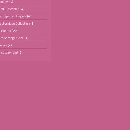
roches
(9)
rst / diversen
(4)
ettingen & Hangers
(64)
asterpiece Collection
(5)
orbellen
(29)
relkettingen e.d.
(1)
ingen
(4)
ncategorized
(3)