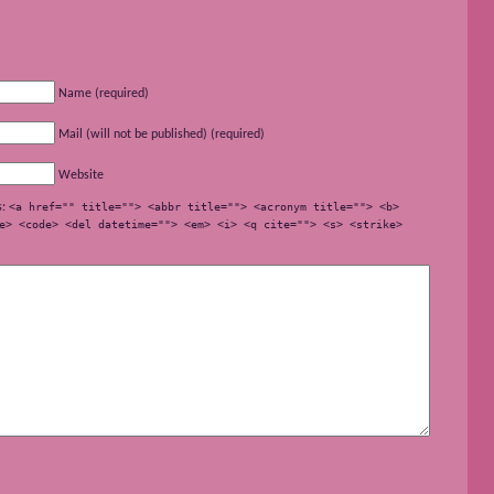
Name (required)
Mail (will not be published) (required)
Website
s:
<a href="" title=""> <abbr title=""> <acronym title=""> <b>
e> <code> <del datetime=""> <em> <i> <q cite=""> <s> <strike>