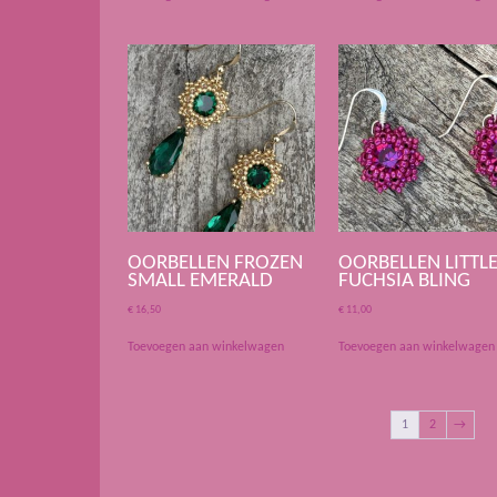
OORBELLEN FROZEN
OORBELLEN LITTL
SMALL EMERALD
FUCHSIA BLING
€
16,50
€
11,00
Toevoegen aan winkelwagen
Toevoegen aan winkelwagen
1
2
→