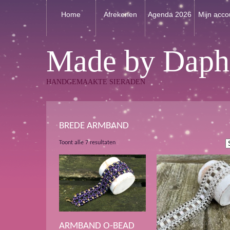
Home
Afrekenen
Agenda 2026
Mijn acco
Made by Daph
HANDGEMAAKTE SIERADEN
BREDE ARMBAND
Gesorteerd
Toont alle 7 resultaten
op
nieuwste
ARMBAND O-BEAD