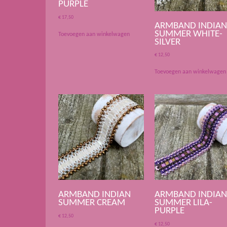
PURPLE
€
17,50
ARMBAND INDIA
SUMMER WHITE-
Toevoegen aan winkelwagen
SILVER
€
12,50
Toevoegen aan winkelwagen
ARMBAND INDIAN
ARMBAND INDIA
SUMMER CREAM
SUMMER LILA-
PURPLE
€
12,50
€
12,50