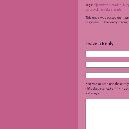
Tags:
bijzondere sieraden
,
blin
swarovski
,
unieke sieraden
This entry was posted on maan
responses to this entry throug
Leave a Reply
XHTML:
You can use these tag
<blockquote cite=""> <cit
<strong>