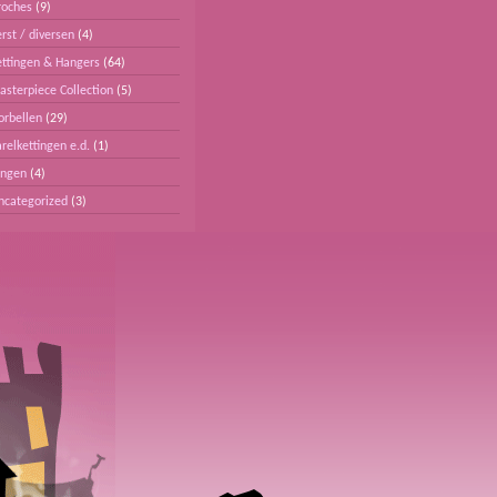
roches
(9)
rst / diversen
(4)
ettingen & Hangers
(64)
asterpiece Collection
(5)
orbellen
(29)
relkettingen e.d.
(1)
ingen
(4)
ncategorized
(3)