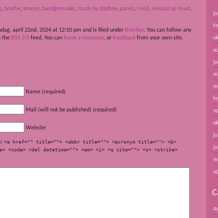
g
,
broche
,
bronze
,
handgemaakt
,
made by daphne
,
parels
,
rood
,
sieraad op maat
,
ju
f
dag, april 22nd, 2024 at 12:10 pm and is filed under
Broches
. You can follow any
h the
RSS 2.0
feed. You can
leave a response
, or
trackback
from your own site.
o
a
ju
m
m
Name (required)
f
Mail (will not be published) (required)
n
o
Website
ju
s:
<a href="" title=""> <abbr title=""> <acronym title=""> <b>
ju
e> <code> <del datetime=""> <em> <i> <q cite=""> <s> <strike>
m
ap
C
A