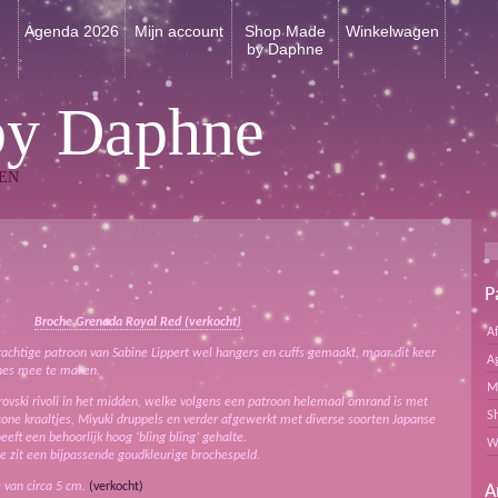
n
Agenda 2026
Mijn account
Shop Made
Winkelwagen
by Daphne
by Daphne
EN
P
Broche Grenada Royal Red (verkocht)
A
rachtige patroon van Sabine Lippert wel hangers en cuffs gemaakt, maar dit keer
A
ches mee te maken.
M
rovski rivoli in het midden, welke volgens een patroon helemaal omrand is met
S
cone kraaltjes, Miyuki druppels en verder afgewerkt met diverse soorten Japanse
eeft een behoorlijk hoog ‘bling bling’ gehalte.
W
e zit een bijpassende goudkleurige brochespeld.
 van circa 5 cm.
(verkocht)
A