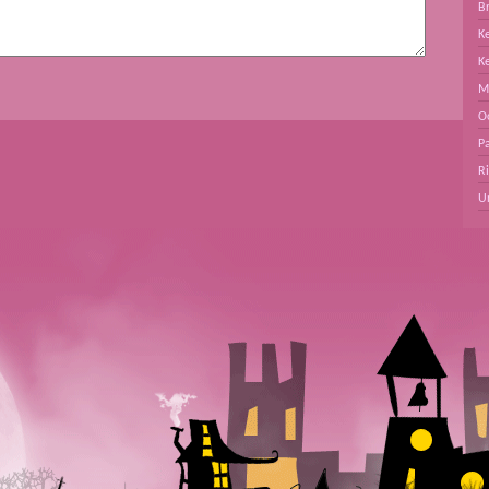
B
Ke
K
M
O
Pa
R
U