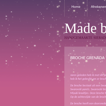
Home
Afrekene
Made 
HANDGEMAAKTE SIERAD
BROCHE GRENADA
Jaren geleden heb ik met dit p
heb ik het gebruikt om er bro
De broche bestaat uit een Swa
Swarovski parels, Swarovski bi
Miyuki kraaltjes. Deze broche h
Op de achterzijde van de broch
De broche heeft een doorsnede