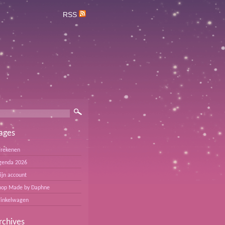
RSS
ages
frekenen
genda 2026
ijn account
hop Made by Daphne
inkelwagen
rchives