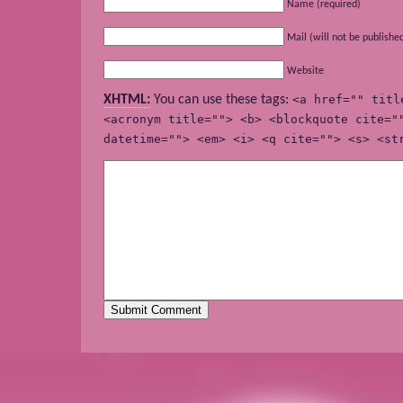
Name (required)
Mail (will not be publishe
Website
XHTML:
You can use these tags:
<a href="" titl
<acronym title=""> <b> <blockquote cite="
datetime=""> <em> <i> <q cite=""> <s> <st