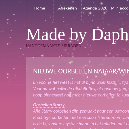
Home
Afrekenen
Agenda 2026
Mijn acco
Made by Daph
HANDGEMAAKTE SIERADEN
NIEUWE OORBELLEN NAJAAR/WIN
En voor je het weet is het al bijna weer kerst….. ti
Voor nu wat bekende modelletjes, of opnieuw gemaa
hoop binnenkort nog meer nieuwe oorbellen te ku
Oorbellen Starry
Alle Starry oorbellen zijn gemaakt naar een patroo
Prachtige oorbellen met een soort ‘sterpatroon’ van
is de bijzondere crystal chaton in het midden met e