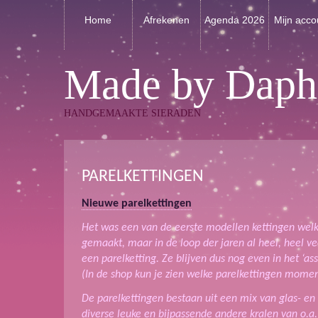
Home
Afrekenen
Agenda 2026
Mijn acco
Made by Daph
HANDGEMAAKTE SIERADEN
PARELKETTINGEN
Nieuwe parelkettingen
Het was een van de eerste modellen kettingen welk
gemaakt, maar in de loop der jaren al heel, heel 
een parelketting. Ze blijven dus nog even in het ‘a
(In de shop kun je zien welke parelkettingen moment
De parelkettingen bestaan uit een mix van glas- en
diverse leuke en bijpassende andere kralen van o.a.