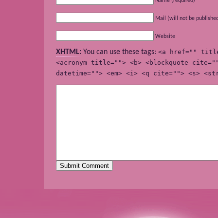
Name (required)
Mail (will not be publishe
Website
XHTML:
You can use these tags:
<a href="" titl
<acronym title=""> <b> <blockquote cite="
datetime=""> <em> <i> <q cite=""> <s> <st