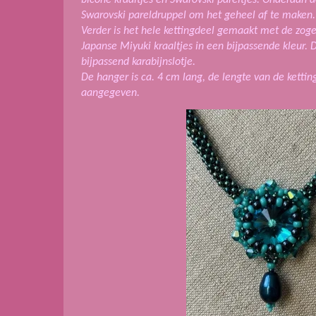
Swarovski pareldruppel om het geheel af te maken.
Verder is het hele kettingdeel gemaakt met de zo
Japanse Miyuki kraaltjes in een bijpassende kleur. D
bijpassend karabijnslotje.
De hanger is ca. 4 cm lang, de lengte van de ketting
aangegeven.