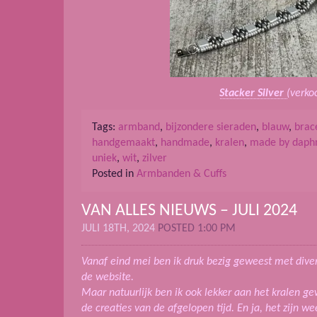
Stacker Silver
(verko
Tags:
armband
,
bijzondere sieraden
,
blauw
,
brac
handgemaakt
,
handmade
,
kralen
,
made by daph
uniek
,
wit
,
zilver
Posted in
Armbanden & Cuffs
VAN ALLES NIEUWS – JULI 2024
JULI 18TH, 2024
POSTED 1:00 PM
Vanaf eind mei ben ik druk bezig geweest met div
de website.
Maar natuurlijk ben ik ook lekker aan het kralen ge
de creaties van de afgelopen tijd. En ja, het zijn w