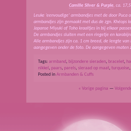
Camille Silver & Purple
, ca. 17,
Leuke ‘eenvoudige’ armbandjes met de door Puca 
armbandjes zijn gemaakt met dus de zgn. Khéops kra
Japanse Miyuki of Toho kraaltjes in bij elkaar passe
De armbandjes sluiten met een ringetje en karabijnsl
Alle armbandjes zijn ca. 1 cm breed, de lengte van
aangegeven onder de foto. De aangegeven maten zijn
Tags:
armband
,
bijzondere sieraden
,
bracelet
,
h
nikkel
,
paars
,
parels
,
sieraad op maat
,
turquoise
Posted in
Armbanden & Cuffs
« Vorige pagina
—
Volgend