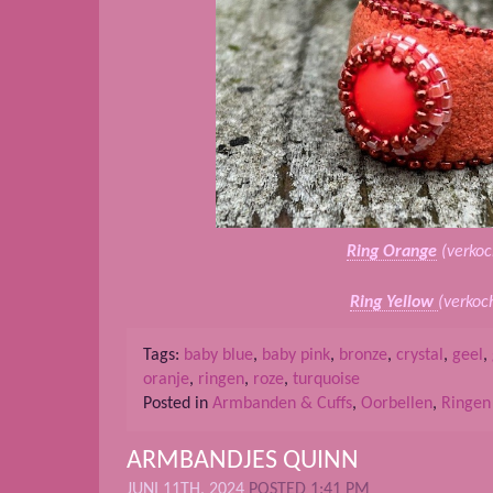
Ring Orange
(verkoc
Ring Yellow
(verkoc
Tags:
baby blue
,
baby pink
,
bronze
,
crystal
,
geel
,
oranje
,
ringen
,
roze
,
turquoise
Posted in
Armbanden & Cuffs
,
Oorbellen
,
Ringen
ARMBANDJES QUINN
JUNI 11TH, 2024
POSTED 1:41 PM