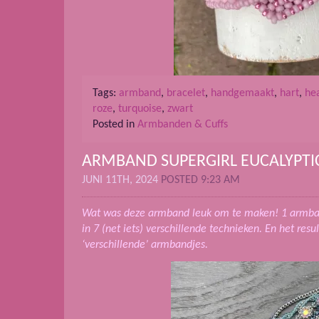
Tags:
armband
,
bracelet
,
handgemaakt
,
hart
,
he
roze
,
turquoise
,
zwart
Posted in
Armbanden & Cuffs
ARMBAND SUPERGIRL EUCALYPTI
JUNI 11TH, 2024
POSTED 9:23 AM
Wat was deze armband leuk om te maken! 1 armban
in 7 (net iets) verschillende technieken. En het res
‘verschillende’ armbandjes.