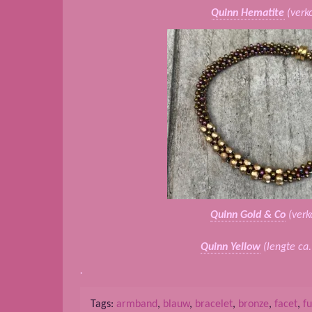
Quinn Hematite
(verk
Quinn Gold & Co
(verk
Quinn Yellow
(lengte ca
.
Tags:
armband
,
blauw
,
bracelet
,
bronze
,
facet
,
f