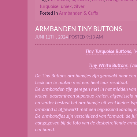
turquoise
,
uniek
,
zilver
Posted in
Armbanden & Cuffs
ARMBANDEN TINY BUTTONS
JUNI 11TH, 2024
POSTED 9:13 AM
Tiny Turquoise Buttons
, (
Tiny White Buttons
, (ve
De Tiny Buttons armbandjes zijn gemaakt naar een 
Leuk om te maken met een heel leuk resultaat.
De armbanden zijn geregen met in het midden van 
kralen, daaromheen superduo kralen, afgewisseld m
en verder bestaat het armbandje uit veel kleine Ja
armband is afgewerkt met een bijpassend karabijnsl
De armbandjes zijn verschillend van formaat, de juist
aangegeven bij de foto van de desbetreffende armba
cm breed.