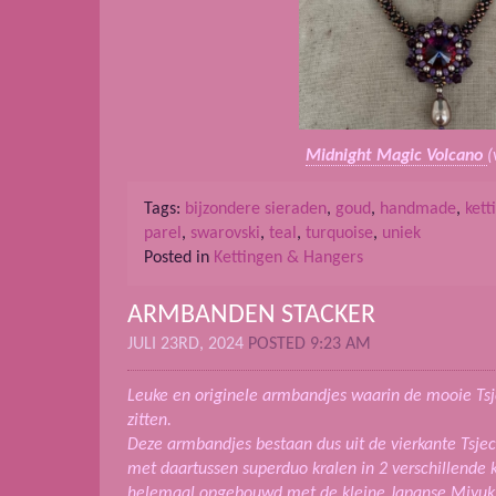
Midnight Magic Volcano
(
Tags:
bijzondere sieraden
,
goud
,
handmade
,
kett
parel
,
swarovski
,
teal
,
turquoise
,
uniek
Posted in
Kettingen & Hangers
ARMBANDEN STACKER
JULI 23RD, 2024
POSTED 9:23 AM
Leuke en originele armbandjes waarin de mooie Tsj
zitten.
Deze armbandjes bestaan dus uit de vierkante Tsjec
met daartussen superduo kralen in 2 verschillende k
helemaal opgebouwd met de kleine Japanse Miyuki 