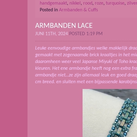
handgemaakt
,
nikkel
,
rood
,
roze
,
turquoise
,
zilve
Posted in
Armbanden & Cuffs
ARMBANDEN LACE
JUNI 11TH, 2024
POSTED 1:19 PM
Leuke eenvoudige armbandjes welke makkelijk draag
gemaakt met zogenaamde brick kraaltjes in het mid
daaromheen weer veel Japanse Miyuki of Toho kraa
kleuren. Het ene armbandje heeft nog een extra fra
armbandje niet…ze zijn allemaal leuk en goed draa
cm breed. en sluiten met een bijpassende karabijnsl