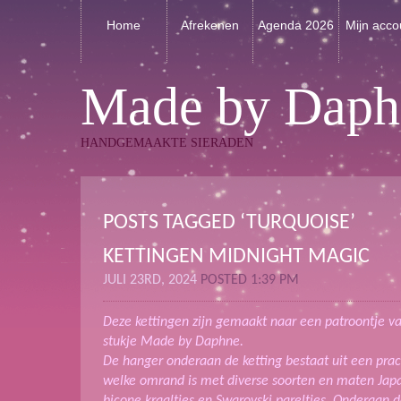
Home
Afrekenen
Agenda 2026
Mijn acco
Made by Daph
HANDGEMAAKTE SIERADEN
POSTS TAGGED ‘TURQUOISE’
KETTINGEN MIDNIGHT MAGIC
JULI 23RD, 2024
POSTED 1:39 PM
Deze kettingen zijn gemaakt naar een patroontje v
stukje Made by Daphne.
De hanger onderaan de ketting bestaat uit een prach
welke omrand is met diverse soorten en maten Japa
bicone kraaltjes en Swarovski pareltjes. Onderaan