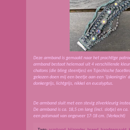
Deze armband is gemaakt naar het prachtige patroo
armband bestaat helemaal uit 4 verschillende kleure
chatons (die bling steentjes) en Tsjechische facetkr
gekozen doen mij een beetje aan een ‘ijskoningin’ d
donkergrijs, lichtgrijs, nikkel en eucalyptus.
De armband sluit met een stevig zilverkleurig inste
De armband is ca. 18,5 cm lang (incl. slotje) en ca
een polsmaat van ongeveer 17-18 cm. (Verkocht)
Tags:
armband
,
bijzonder
,
breed
,
handgemaakt
,