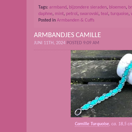
Tags:
armband
,
bijzondere sieraden
,
bloemen
,
b
daphne
,
mint
,
petrol
,
swarovski
,
teal
,
turquoise
,
Posted in
Armbanden & Cuffs
ARMBANDJES CAMILLE
JUNI 11TH, 2024
POSTED 9:09 AM
Camille Turquoise
, ca. 18,5 c