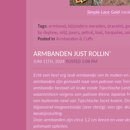
Simple Lace Gold
(verk
Tags:
armband
,
bijzondere sieraden
,
bracelet
,
go
by daphne
,
olijf
,
paars
,
petrol
,
teal
,
turquoise
,
un
Posted in
Armbanden & Cuffs
ARMBANDEN JUST ROLLIN’
JUNI 11TH, 2024
POSTED 1:08 PM
Echt een heel erg leuk armbandje om te maken en 
armbanden zijn gemaakt naar een patroon van Trend
armbandje bestaat uit leuke ronde Tsjechische Lent
waaromheen volgens een patroon kleine Japanse Miy
een buitenste rand van Tsjechische facet kralen. 
bijpassend magneetslotje (zeer stevig), een zgn. dr
karabijnsluiting.
Deze armbanden zijn circa 1,2 cm breed en voor de 
polsmaat optellen.