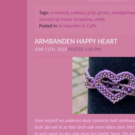
Tags:
armband
,
cadeau
,
grijs
,
groen
,
handgemaa
sieraad op maat
,
turquoise
,
uniek
Posted in
Armbanden & Cuffs
ARMBANDEN HAPPY HEART
JUNI 11TH, 2024
POSTED 1:00 PM
Voor mijzelf en anderen deze zomerse hart armban
leuk zijn wil ik ze hier toch ook even laten zien. 
je pols gaat en dus ook door het hartje heen. De a