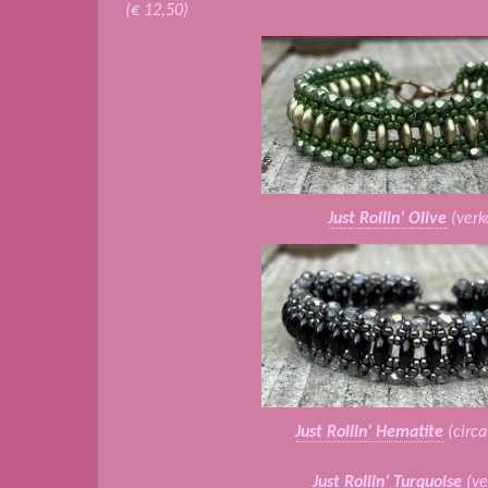
(€ 12,50)
Just Rollin’ Olive
(verk
Just Rollin’ Hematite
(circa
Just Rollin’ Turquoise
(ve