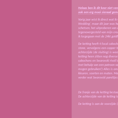
Helaas ben ik dit keer niet v
ook een erg mooi sieraad gem
Vorig jaar wist ik direct wat i
Wedding’, maar dit jaar was he
schetsen, het uitproberen van 
tegenovergesteld van mijn creat
ik losgegaan met de 24kt goldf
De ketting heeft 4 focal caboc
stone, vervolgens een copper 
achterzijde (de sluiting) is we
ketting heen zitten nog divers
cabochons en Swarovski rivoli’
met behulp van een patroon v
mogen gebruiken!) Alles is om
kleuren, soorten en maten. Maa
verder wat Swarovski pareltjes 
De franje van de ketting bestaat
De achterzijde van de ketting 
De ketting is aan de voorzijde 