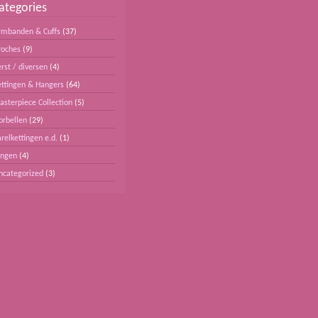
ategories
rmbanden & Cuffs
(37)
roches
(9)
rst / diversen
(4)
ettingen & Hangers
(64)
asterpiece Collection
(5)
orbellen
(29)
relkettingen e.d.
(1)
ingen
(4)
ncategorized
(3)