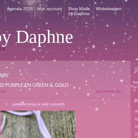
n
Agenda 2026
Mijn account
Shop Made
Winkelwagen
by Daphne
by Daphne
EN
ARS’
You
D PURPLE EN GREEN & GOLD
by 
4 AM
NO COMMENTS »
P
Lunabead Green & Gold (verkocht)
A
A
M
S