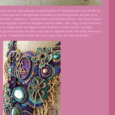
edoen aan de internationale wedstrijd Battle Of The Beadsmith 2014 (BOTB 14)
ten zien waaraan ik de afgelopen maanden zo hard heb gewerkt. Dit jaar zijn er
40 landen, waarvan er 7 deelneemsters uit Nederland komen. Men moest tussen
mooi mogelijke creatie en draagbaar sieraad maken. Alles mag, als het maar met
en te maken heeft. Vervolgens worden in diverse rondes steeds 2 sieraden
 er gestemd worden wie door mag naar de volgende ronde, een echte ‘knock-out-
n van de 7 Nederlandse dames die mee mogen doen aan deze wedstrijd!!!