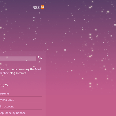
RSS
 are currently browsing the
Made
Daphne
blog archives.
ages
frekenen
genda 2026
ijn account
hop Made by Daphne