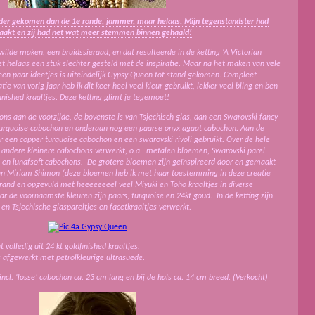
erder gekomen dan de 1e ronde, jammer, maar helaas. Mijn tegenstandster had
aakt en zij had net wat meer stemmen binnen gehaald!
k wilde maken, een bruidssieraad, en dat resulteerde in de ketting ‘A Victorian
t helaas een stuk slechter gesteld met de inspiratie. Maar na het maken van vele
een paar ideetjes is uiteindelijk Gypsy Queen tot stand gekomen. Compleet
ie van vorig jaar heb ik dit keer heel veel kleur gebruikt, lekker veel bling en ben
inished kraaltjes. Deze ketting glimt je tegemoet!
hons aan de voorzijde, de bovenste is van Tsjechisch glas, dan een Swarovski fancy
turquoise cabochon en onderaan nog een paarse onyx agaat cabochon. Aan de
er een copper turquoise cabochon en een swarovski rivoli gebruikt. Over de hele
e andere kleinere cabochons verwerkt, o.a.. metalen bloemen, Swarovski parel
s en lunafsoft cabochons. De grotere bloemen zijn geïnspireerd door en gemaakt
an Miriam Shimon (deze bloemen heb ik met haar toestemming in deze creatie
rand en opgevuld met heeeeeeeel veel Miyuki en Toho kraaltjes in diverse
r de voornaamste kleuren zijn paars, turquoise en 24kt goud. In de ketting zijn
en Tsjechische glaspareltjes en facetkraaltjes verwerkt.
 volledig uit 24 kt goldfinished kraaltjes.
is afgewerkt met petrolkleurige ultrasuede.
(incl. ‘losse’ cabochon ca. 23 cm lang en bij de hals ca. 14 cm breed. (Verkocht)