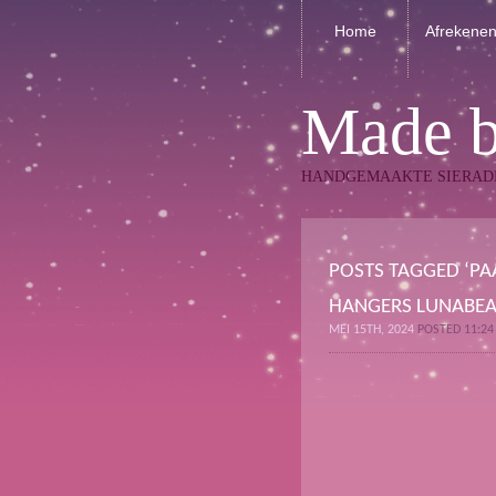
Home
Afrekene
Made 
HANDGEMAAKTE SIERAD
POSTS TAGGED ‘PA
HANGERS LUNABEA
MEI 15TH, 2024
POSTED 11:2