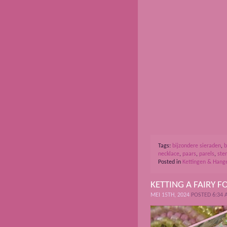
Tags:
bijzondere sieraden
,
b
necklace
,
paars
,
parels
,
ste
Posted in
Kettingen & Hang
KETTING A FAIRY F
MEI 15TH, 2024
POSTED 6:34