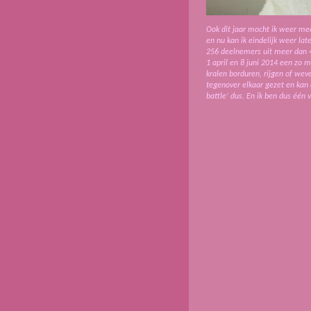
Ook dit jaar mocht ik weer me
en nu kan ik eindelijk weer la
256 deelnemers uit meer dan 
1 april en 8 juni 2014 een zo 
kralen borduren, rijgen of wev
tegenover elkaar gezet en kan
battle’ dus. En ik ben dus éé