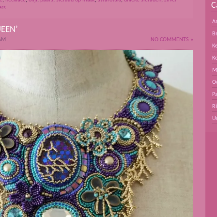
C
ers
A
UEEN’
B
 AM
NO COMMENTS »
Ke
K
M
O
Pa
R
U