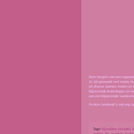
Deze hangers van een zogenaam
Ze zijn gemaakt met mooie Swar
uit diverse soorten, maten en 
bijpassende kralenkapjes en e
aan een bijpassende suedevete
En deze lunabead is ook nog o
Tags:
bijzondere sieraden
,
b
ketting
,
lila
,
made by daphn