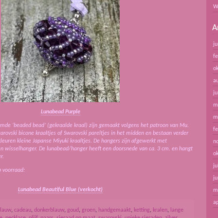
W
A
ju
f
o
a
ju
m
Lunabead Purple
m
de ‘beaded bead’ (gekraalde kraal) zijn gemaakt volgens het patroon van Mu.
f
ovski bicone kraaltjes of Swarovski pareltjes in het midden en bestaan verder
kleuren kleine Japanse Miyuki kraaltjes. De hangers zijn afgewerkt met
n
en wisselhanger. De lunabead/hanger heeft een doorsnede van ca. 3 cm. en hangt
o
r.
ju
p voorraad:
ju
Lunabead Beautiful Blue (verkocht)
m
ap
lauw
,
cadeau
,
donkerblauw
,
goud
,
groen
,
handgemaakt
,
ketting
,
kralen
,
lange
e
,
necklace
,
olijf
,
paars
,
sieraad op maat
,
swarovski
,
unieke sieraden
,
zilver