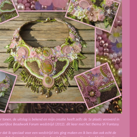
er tonen, de uitslag is bekend en mijn creatie heeft zelfs de 1e plaats veroverd in
jaarlijkse Beadwork Forum wedstrijd (2012), dit keer met het thema SF/Fantasy.
r dat ik speciaal voor een wedstrijd iets ging maken en ik ben dan ook echt de