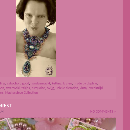
ling
,
cabochon
,
goud
,
handgemaakt
,
ketting
,
kralen
,
made by daphne
,
nen
,
swarovski
,
takjes
,
turquoise
,
twijg
,
unieke sieraden
,
vintaj
,
wedstrijd
ers
,
Masterpiece Collection
OREST
 AM
NO COMMENTS »