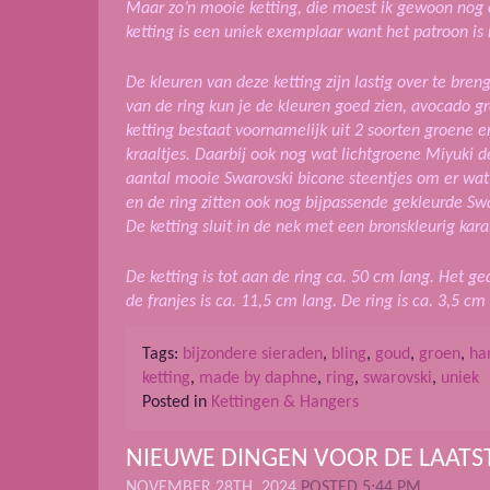
Maar zo’n mooie ketting, die moest ik gewoon nog
ketting is een uniek exemplaar want het patroon is n
De kleuren van deze ketting zijn lastig over te bren
van de ring kun je de kleuren goed zien, avocado gr
ketting bestaat voornamelijk uit 2 soorten groene 
kraaltjes. Daarbij ook nog wat lichtgroene Miyuki d
aantal mooie Swarovski bicone steentjes om er wat bl
en de ring zitten ook nog bijpassende gekleurde Swa
De ketting sluit in de nek met een bronskleurig karab
De ketting is tot aan de ring ca. 50 cm lang. Het ge
de franjes is ca. 11,5 cm lang. De ring is ca. 3,5 cm
Tags:
bijzondere sieraden
,
bling
,
goud
,
groen
,
ha
ketting
,
made by daphne
,
ring
,
swarovski
,
uniek
Posted in
Kettingen & Hangers
NIEUWE DINGEN VOOR DE LAAT
NOVEMBER 28TH, 2024
POSTED 5:44 PM