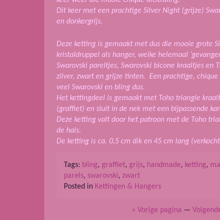
keer weer die mooie chique uitstraling.
Dit keer met een prachtige Silver Night (grijze) Swa
en donkergrijs.
Deze ketting is gemaakt met dus die mooie grote Si
kristaldruppel als hanger, welke helemaal ‘gevangen
Swarovski pareltjes, Swarovski bicone kraaltjes en T
zilver, zwart en grijze tinten. Een prachtige, chiq
veel Swarovski en bling dus.
Het kettingdeel is gemaakt met Toho triangle kraalt
(graffiet) en sluit in de nek met een bijpassende kar
Deze ketting valt door het patroon met de Toho tri
de hals.
De ketting is ca. 0,5 cm dik en 45 cm lang
(verkocht
Tags:
bling
,
graffiet
,
grijs
,
handmade
,
ketting
,
ma
parels
,
swarovski
,
zwart
Posted in
Kettingen & Hangers
« Vorige pagina
—
Volgend