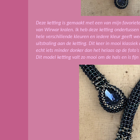
Deze ketting is gemaakt met een van mijn favorie
van Wirwar kralen. Ik heb deze ketting ondertussen
hele verschillende kleuren en iedere kleur geeft w
uitstraling aan de ketting. Dit keer in mooi klassie
echt iets minder donker dan het helaas op de foto’s l
Dit model ketting valt zo mooi om de hals en is fijn