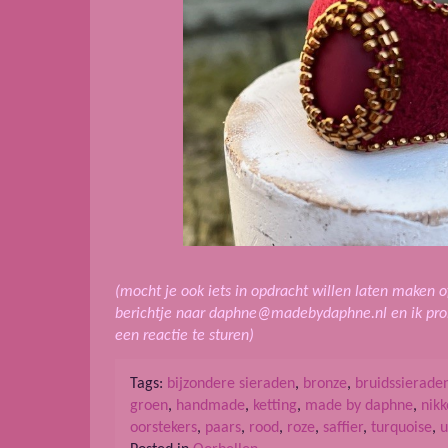
(mocht je ook iets in opdracht willen laten maken 
berichtje naar daphne@madebydaphne.nl en ik pro
een reactie te sturen)
Tags:
bijzondere sieraden
,
bronze
,
bruidssierade
groen
,
handmade
,
ketting
,
made by daphne
,
nikk
oorstekers
,
paars
,
rood
,
roze
,
saffier
,
turquoise
,
u