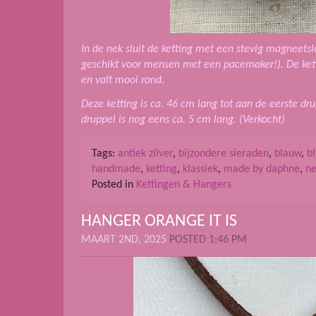
In de nek sluit de ketting met een stevig magneetslot
geschikt voor mensen met een pacemaker!). De kett
en valt mooi rond.
Deze ketting is ca. 46 cm lang tot aan de eerste dr
druppel is nog eens ca. 5 cm lang. (Verkocht)
Tags:
antiek zilver
,
bijzondere sieraden
,
blauw
,
bl
handmade
,
ketting
,
klassiek
,
made by daphne
,
ne
Posted in
Kettingen & Hangers
HANGER ORANGE IT IS
MAART 2ND, 2025
POSTED 1:46 PM