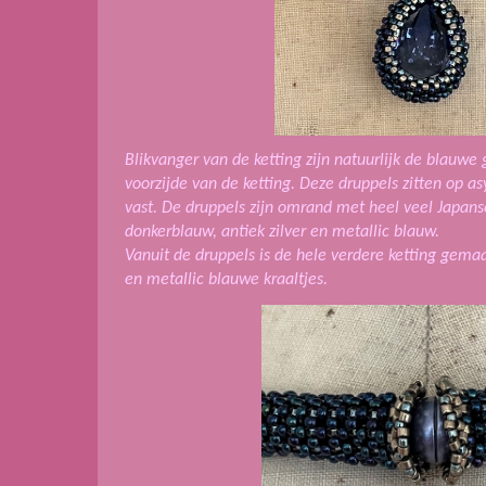
Blikvanger van de ketting zijn natuurlijk de blauwe 
voorzijde van de ketting. Deze druppels zitten op a
vast. De druppels zijn omrand met heel veel Japans
donkerblauw, antiek zilver en metallic blauw.
Vanuit de druppels is de hele verdere ketting gem
en metallic blauwe kraaltjes.