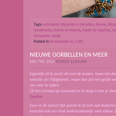
Tags:
armband
,
bijzondere sieraden
,
blauw
,
bling
handmade
,
kleine armband
,
made by daphne
,
si
turquoise
,
uniek
Posted in
Armbanden & Cuffs
NIEUWE OORBELLEN EN MEER
MEI 7TH, 2025
POSTED 11:04 AM
Eigenlijk zit ik nooit stil met de kralen, maar het d
website zet (tijdgebrek), maar dan zijn het gelijk 
om naar te kijken.
Of een sieraad op voorraad en te koop is kun je zie
Daphne
.
Eens in de zoveel tijd spreek ik af met wat kralen
meestal ook een leuk kralencadeautje voor elkaar. 