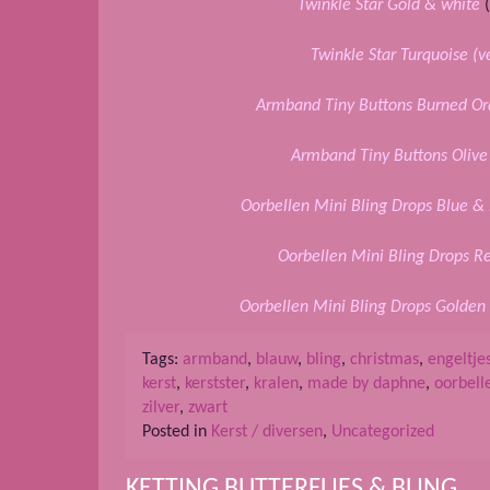
Twinkle Star Gold & white
(
Twinkle Star Turquoise (v
Armband Tiny Buttons Burned O
Armband Tiny Buttons Olive 
Oorbellen Mini Bling Drops Blue & 
Oorbellen Mini Bling Drops Re
Oorbellen Mini Bling Drops Golden 
Tags:
armband
,
blauw
,
bling
,
christmas
,
engeltje
kerst
,
kerstster
,
kralen
,
made by daphne
,
oorbell
zilver
,
zwart
Posted in
Kerst / diversen
,
Uncategorized
KETTING BUTTERFLIES & BLING