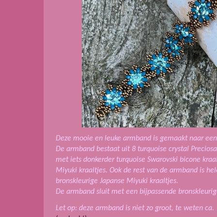
Deze mooie en leuke armband is gemaakt naar een 
De armband bestaat uit 8 turquoise crystal Precios
met iets donkerder turquoise Swarovski bicone kraa
Miyuki kraaltjes. Ook de rest van de armband is 
bronskleurige Japanse Miyuki kraaltjes.
De armband sluit met een bijpassende bronskleurige k
Let op: deze armband is niet zo groot, te weten ca. 