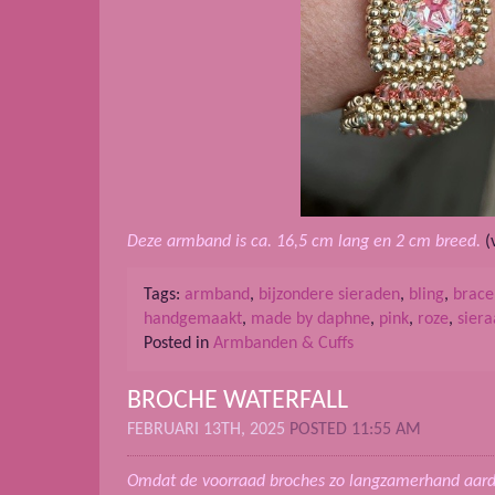
Deze armband is ca. 16,5 cm lang en 2 cm breed.
(
Tags:
armband
,
bijzondere sieraden
,
bling
,
brace
handgemaakt
,
made by daphne
,
pink
,
roze
,
sier
Posted in
Armbanden & Cuffs
BROCHE WATERFALL
FEBRUARI 13TH, 2025
POSTED 11:55 AM
Omdat de voorraad broches zo langzamerhand aardig