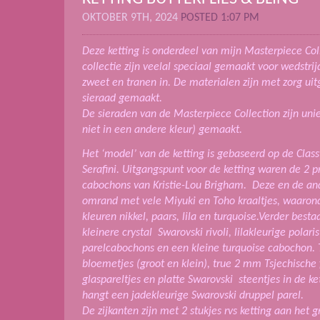
OKTOBER 9TH, 2024
POSTED 1:07 PM
Deze ketting is onderdeel van mijn Masterpiece Col
collectie zijn veelal speciaal gemaakt voor wedstrij
zweet en tranen in. De materialen zijn met zorg ui
sieraad gemaakt.
De sieraden van de Masterpiece Collection zijn un
niet in een andere kleur) gemaakt.
Het ‘model’ van de ketting is gebaseerd op de Clas
Serafini. Uitgangspunt voor de ketting waren de 2 
cabochons van Kristie-Lou Brigham. Deze en de and
omrand met vele Miyuki en Toho kraaltjes, waaronde
kleuren nikkel, paars, lila en turquoise.Verder besta
kleinere crystal Swarovski rivoli, lilakleurige polar
parelcabochons en een kleine turquoise cabochon. T
bloemetjes (groot en klein), true 2 mm Tsjechische 
glaspareltjes en platte Swarovski steentjes in de ke
hangt een jadekleurige Swarovski druppel parel.
De zijkanten zijn met 2 stukjes rvs ketting aan het