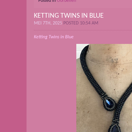
Posted in
Oorbellen
KETTING TWINS IN BLUE
MEI 7TH, 2025
POSTED 10:54 AM
Ketting Twins in Blue