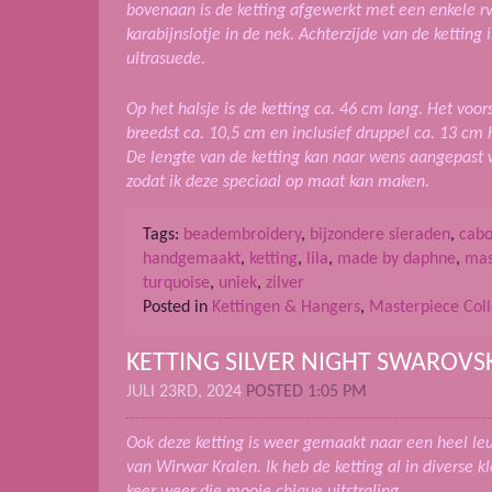
bovenaan is de ketting afgewerkt met een enkele r
karabijnslotje in de nek. Achterzijde van de kettin
ultrasuede.
Op het halsje is de ketting ca. 46 cm lang. Het voors
breedst ca. 10,5 cm en inclusief druppel ca. 13 cm
De lengte van de ketting kan naar wens aangepast 
zodat ik deze speciaal op maat kan maken.
Tags:
beadembroidery
,
bijzondere sieraden
,
cab
handgemaakt
,
ketting
,
lila
,
made by daphne
,
mas
turquoise
,
uniek
,
zilver
Posted in
Kettingen & Hangers
,
Masterpiece Coll
KETTING SILVER NIGHT SWAROVS
JULI 23RD, 2024
POSTED 1:05 PM
Ook deze ketting is weer gemaakt naar een heel l
van Wirwar Kralen. Ik heb de ketting al in diverse