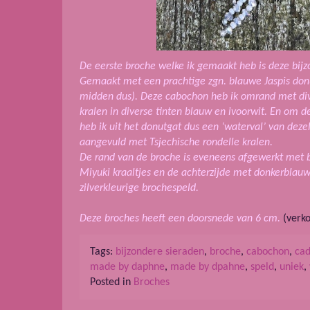
De eerste broche welke ik gemaakt heb is deze bijz
Gemaakt met een prachtige zgn. blauwe Jaspis don
midden dus). Deze cabochon heb ik omrand met di
kralen in diverse tinten blauw en ivoorwit. En om 
heb ik uit het donutgat dus een ‘waterval’ van deze
aangevuld met Tsjechische rondelle kralen.
De rand van de broche is eveneens afgewerkt met 
Miyuki kraaltjes en de achterzijde met donkerblau
zilverkleurige brochespeld.
Deze broches heeft een doorsnede van 6 cm.
(verko
Tags:
bijzondere sieraden
,
broche
,
cabochon
,
ca
made by daphne
,
made by dpahne
,
speld
,
uniek
,
Posted in
Broches