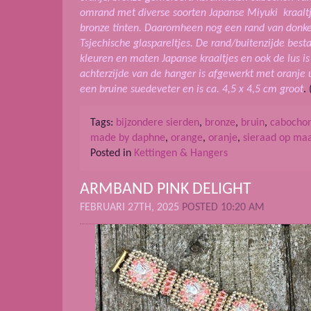
omrand met diverse soorten Japanse Miyuki kraaltje
bronze tinten. Daaromheen nog een rand van donker
Tsjechische glaspareltjes. De rand/buitenzijde best
kleuren en maten Japanse kraaltjes en ook de lus is
achterzijde van de hanger is afgewerkt met oranje
een bruine suedeveter en is ca. 4,5 x 4,5 cm groot
.
Tags:
bijzondere sierden
,
bronze
,
bruin
,
cabocho
made by daphne
,
orange
,
oranje
,
sieraad op ma
Posted in
Kettingen & Hangers
ARMBAND PINK DELIGHT
FEBRUARI 27TH, 2025
POSTED 10:20 AM