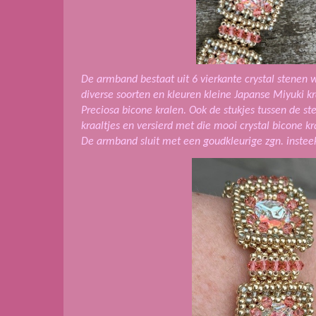
De armband bestaat uit 6 vierkante crystal stenen 
diverse soorten en kleuren kleine Japanse Miyuki k
Preciosa bicone kralen. Ook de stukjes tussen de s
kraaltjes en versierd met die mooi crystal bicone k
De armband sluit met een goudkleurige zgn. insteek