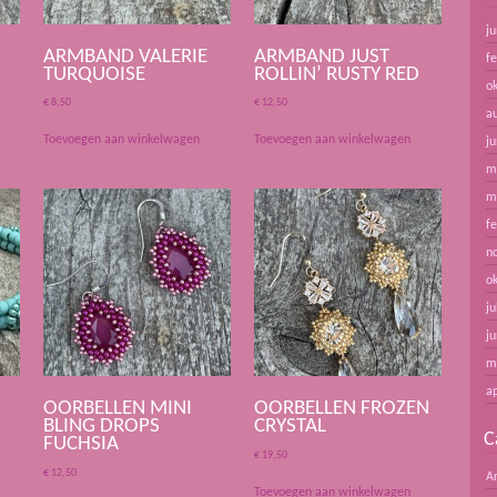
ju
ARMBAND VALERIE
ARMBAND JUST
f
TURQUOISE
ROLLIN’ RUSTY RED
o
€
8,50
€
12,50
a
Toevoegen aan winkelwagen
Toevoegen aan winkelwagen
ju
m
m
f
n
o
ju
ju
m
ap
OORBELLEN MINI
OORBELLEN FROZEN
BLING DROPS
CRYSTAL
C
FUCHSIA
€
19,50
€
12,50
A
Toevoegen aan winkelwagen