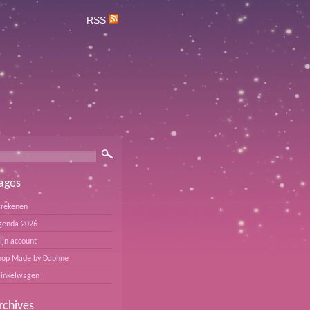
RSS
ages
frekenen
genda 2026
ijn account
hop Made by Daphne
inkelwagen
rchives