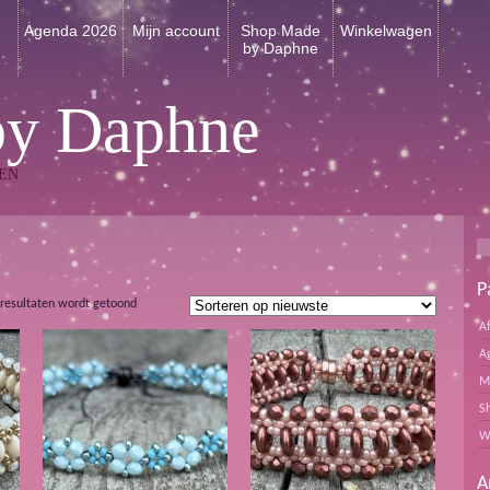
n
Agenda 2026
Mijn account
Shop Made
Winkelwagen
by Daphne
by Daphne
EN
P
Gesorteerd
 resultaten wordt getoond
op
A
nieuwste
A
M
S
W
A