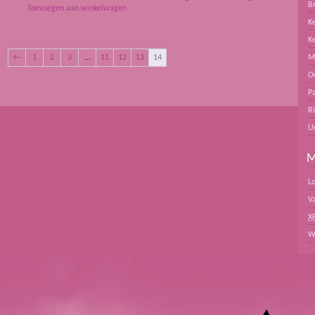
B
Toevoegen aan winkelwagen
Ke
K
←
1
2
3
…
11
12
13
14
M
O
Pa
R
U
M
L
V
X
W