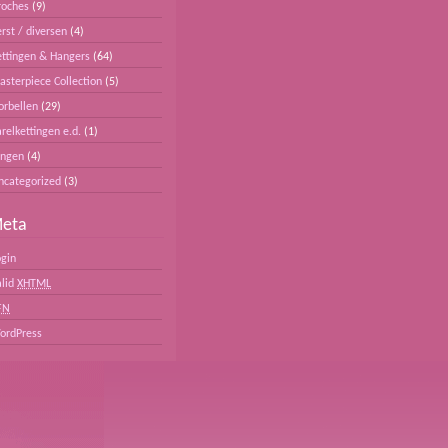
roches
(9)
rst / diversen
(4)
ettingen & Hangers
(64)
asterpiece Collection
(5)
orbellen
(29)
relkettingen e.d.
(1)
ingen
(4)
ncategorized
(3)
eta
ogin
alid
XHTML
FN
ordPress