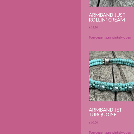
ARMBAND JUST
ROLLIN’ CREAM
€
12,50
Toevoegen aan winkelwagen
ARMBAND JET
TURQUOISE
€
10,00
Toevoegen aan winkelwagen