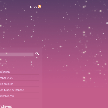
RSS
ages
frekenen
genda 2026
ijn account
hop Made by Daphne
inkelwagen
rchives