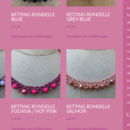
ju
KETTING RONDELLE
KETTING RONDELLE
f
BLUE
GREY-BLUE
o
€
15,00
€
15,00
a
Toevoegen aan winkelwagen
Toevoegen aan winkelwagen
ju
m
m
f
n
o
ju
ju
m
ap
KETTING RONDELLE
KETTING RONDELLE
FUCHSIA / HOT PINK
SALMON
C
€
15,00
€
15,00
A
Toevoegen aan winkelwagen
Toevoegen aan winkelwagen