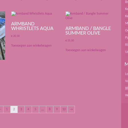
B
Ke
K
ARMBAND
M
WHRISTLETS AQUA
ARMBAND / BANGLE
O
SUMMER OLIVE
€
20,00
Pa
€
15,00
R
Toevoegen aan winkelwagen
Toevoegen aan winkelwagen
U
M
L
V
X
W
←
1
2
3
4
5
…
8
9
10
→