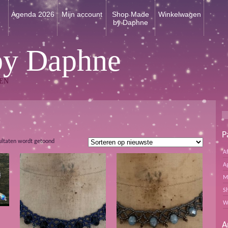
n
Agenda 2026
Mijn account
Shop Made
Winkelwagen
by Daphne
by Daphne
EN
P
Gesorteerd
ultaten wordt getoond
op
A
nieuwste
A
M
S
W
A