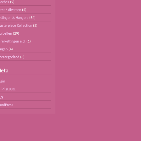
roches
(9)
rst / diversen
(4)
ettingen & Hangers
(64)
asterpiece Collection
(5)
orbellen
(29)
relkettingen e.d.
(1)
ingen
(4)
ncategorized
(3)
eta
ogin
alid
XHTML
FN
ordPress