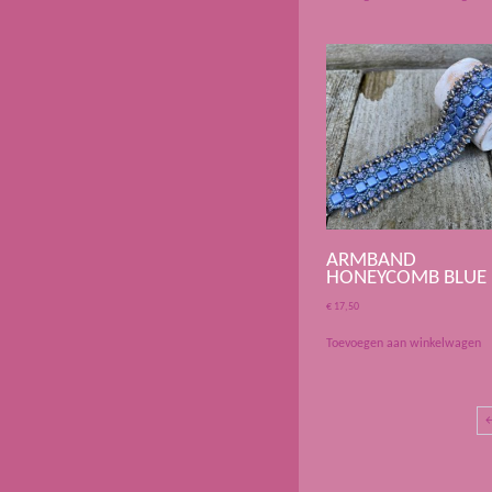
ARMBAND
HONEYCOMB BLUE
€
17,50
Toevoegen aan winkelwagen