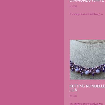
DIAMONDS WHITE
€
18,50
Toevoegen aan winkelwagen
KETTING RONDELLE
LILA
€
15,00
Toevoegen aan winkelwagen