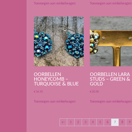
Toevoegen aan winkelwagen
Toevoegen aan winkelwagen
OORBELLEN
OORBELLEN LARA
HONEYCOMB –
STUDS – GREEN &
TURQUOISE & BLUE
GOLD
€
16,50
€
20,00
Toevoegen aan winkelwagen
Toevoegen aan winkelwagen
←
1
2
3
4
5
6
7
8
9