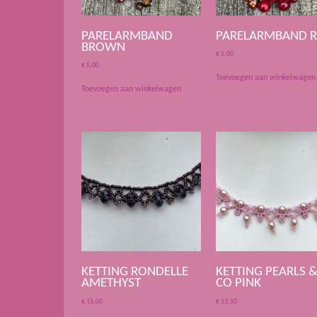
PARELARMBAND
PARELARMBAND 
BROWN
€
5,00
€
5,00
Toevoegen aan winkelwagen
Toevoegen aan winkelwagen
KETTING RONDELLE
KETTING PEARLS 
AMETHYST
CO PINK
€
15,00
€
13,50