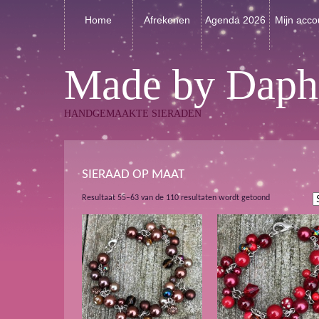
Home
Afrekenen
Agenda 2026
Mijn acco
Made by Daph
HANDGEMAAKTE SIERADEN
SIERAAD OP MAAT
Gesorteerd
Resultaat 55–63 van de 110 resultaten wordt getoond
op
nieuwste