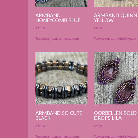
ARMBAND
ARMBAND QUINN
HONEYCOMB BLUE
YELLOW
€
17,50
€
8,50
Toevoegen aan winkelwagen
Toevoegen aan winkelwagen
ARMBAND SO CUTE
OORBELLEN BOLD
BLACK
DROPS LILA
€
12,50
€
16,00
Toevoegen aan winkelwagen
Toevoegen aan winkelwagen