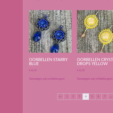
OORBELLEN STARRY
OORBELLEN CRYST
BLUE
DROPS YELLOW
€
16,50
€
12,50
Toevoegen aan winkelwagen
Toevoegen aan winkelwagen
←
1
2
3
4
5
6
7
…