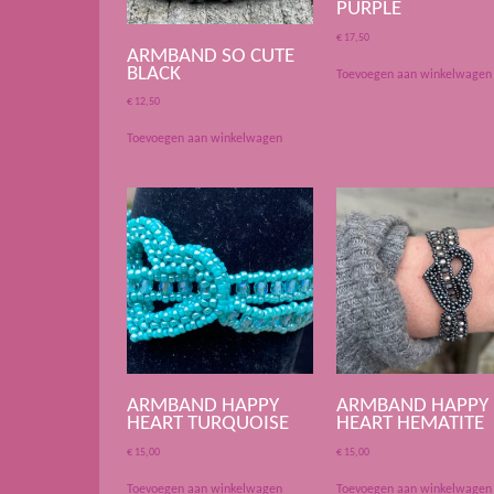
PURPLE
€
17,50
ARMBAND SO CUTE
BLACK
Toevoegen aan winkelwagen
€
12,50
Toevoegen aan winkelwagen
ARMBAND HAPPY
ARMBAND HAPPY
HEART TURQUOISE
HEART HEMATITE
€
15,00
€
15,00
Toevoegen aan winkelwagen
Toevoegen aan winkelwagen