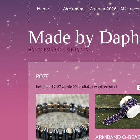
Home
Afrekenen
Agenda 2026
Mijn acco
Made by Daph
HANDGEMAAKTE SIERADEN
ROZE
Gesorteerd
Resultaat 19–27 van de 99 resultaten wordt getoond
op
nieuwste
ARMBAND O-BEA