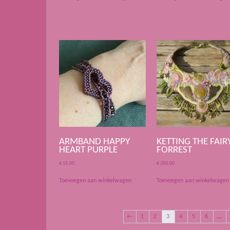
ARMBAND HAPPY
KETTING THE FAIR
HEART PURPLE
FORREST
€
15,00
€
250,00
Toevoegen aan winkelwagen
Toevoegen aan winkelwagen
←
1
2
3
4
5
6
…