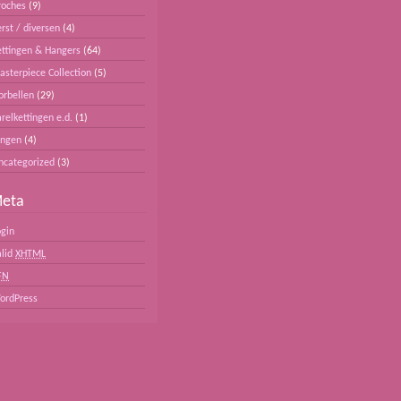
roches
(9)
rst / diversen
(4)
ettingen & Hangers
(64)
asterpiece Collection
(5)
orbellen
(29)
relkettingen e.d.
(1)
ingen
(4)
ncategorized
(3)
eta
ogin
alid
XHTML
FN
ordPress