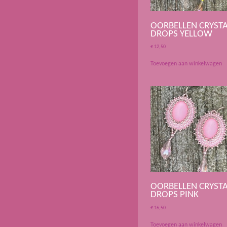
OORBELLEN CRYST
DROPS YELLOW
€
12,50
Toevoegen aan winkelwagen
OORBELLEN CRYST
DROPS PINK
€
16,50
Toevoegen aan winkelwagen