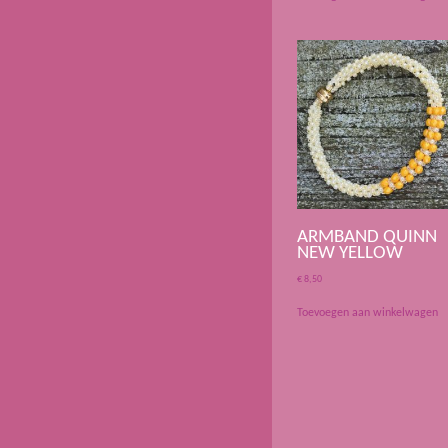
ARMBAND QUINN
NEW YELLOW
€
8,50
Toevoegen aan winkelwagen