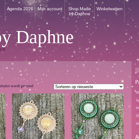
n
Agenda 2026
Mijn account
Shop Made
Winkelwagen
by Daphne
by Daphne
EN
P
Gesorteerd
ultaten wordt getoond
op
A
nieuwste
A
M
S
W
A