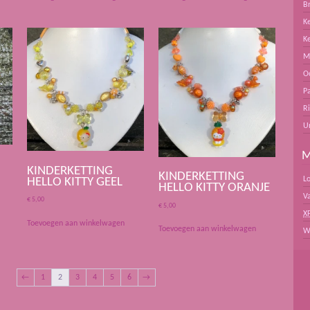
B
Ke
K
M
O
Pa
R
U
M
KINDERKETTING
KINDERKETTING
L
HELLO KITTY GEEL
HELLO KITTY ORANJE
V
€
5,00
€
5,00
X
Toevoegen aan winkelwagen
Toevoegen aan winkelwagen
W
←
1
2
3
4
5
6
→