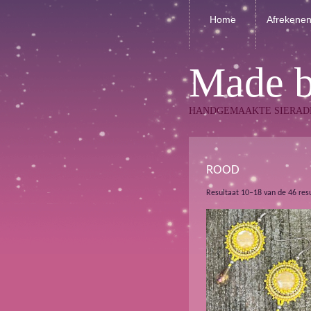
Home
Afrekene
Made 
HANDGEMAAKTE SIERAD
ROOD
Resultaat 10–18 van de 46 res