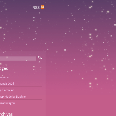
RSS
ages
frekenen
genda 2026
ijn account
hop Made by Daphne
inkelwagen
rchives