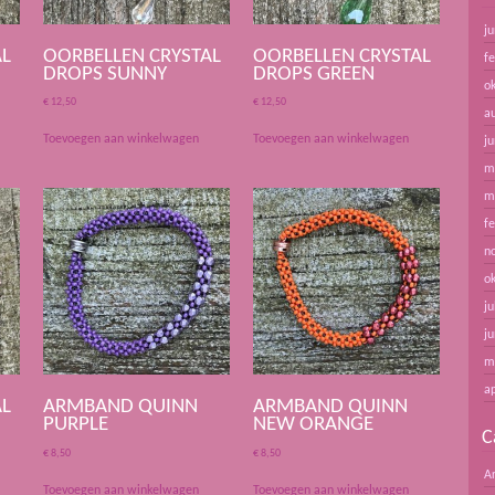
ju
AL
OORBELLEN CRYSTAL
OORBELLEN CRYSTAL
f
DROPS SUNNY
DROPS GREEN
o
€
12,50
€
12,50
a
Toevoegen aan winkelwagen
Toevoegen aan winkelwagen
ju
m
m
f
n
o
ju
ju
m
ap
AL
ARMBAND QUINN
ARMBAND QUINN
PURPLE
NEW ORANGE
C
€
8,50
€
8,50
A
Toevoegen aan winkelwagen
Toevoegen aan winkelwagen