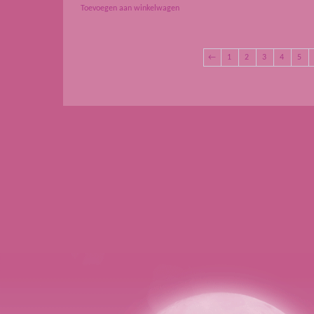
Toevoegen aan winkelwagen
←
1
2
3
4
5