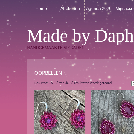
Home
Afrekenen
Agenda 2026
Mijn acco
Made by Daph
HANDGEMAAKTE SIERADEN
OORBELLEN
Gesorteerd
Resultaat 55–58 van de 58 resultaten wordt getoond
op
nieuwste