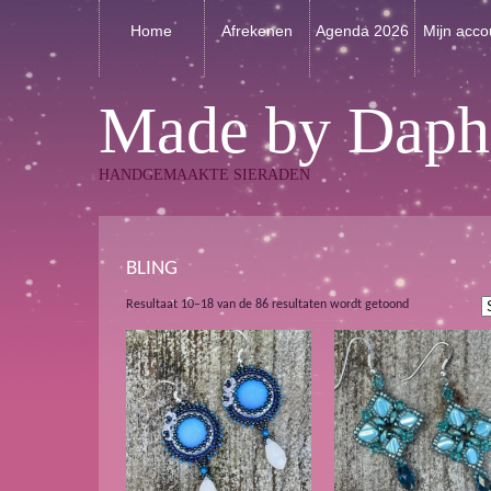
Home
Afrekenen
Agenda 2026
Mijn acco
Made by Daph
HANDGEMAAKTE SIERADEN
BLING
Gesorteerd
Resultaat 10–18 van de 86 resultaten wordt getoond
op
nieuwste